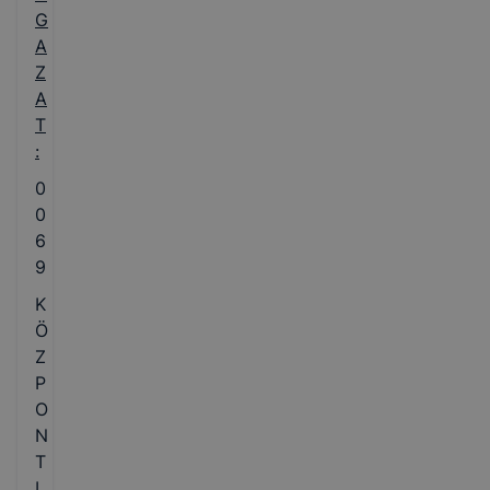
G
A
Z
A
T
:
0
0
6
9
K
Ö
Z
P
O
N
T
I