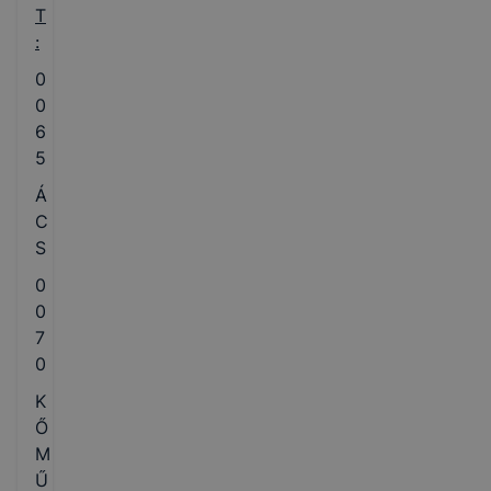
T
:
0
0
6
5
Á
C
S
0
0
7
0
K
Ő
M
Ű