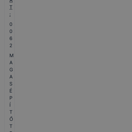
A
T
:
0
0
6
2
M
A
G
A
S
É
P
Í
T
Ő
T