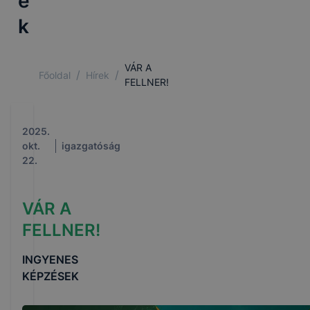
e
k
VÁR A
/
/
Főoldal
Hírek
FELLNER!
2025.
okt.
igazgatóság
22.
VÁR A
FELLNER!
INGYENES
KÉPZÉSEK