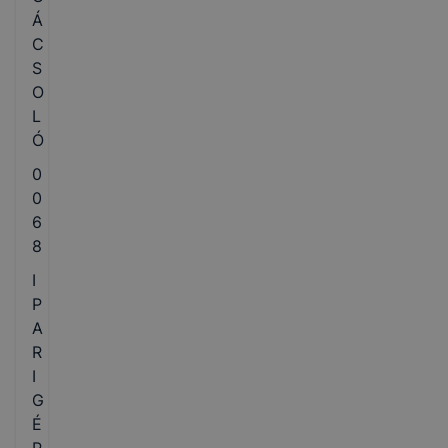
Á
C
S
O
L
Ó
0
0
6
8
I
P
A
R
I
G
É