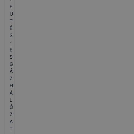
F
Ű
T
É
S
-
É
S
G
Á
Z
H
Á
L
Ó
Z
A
T