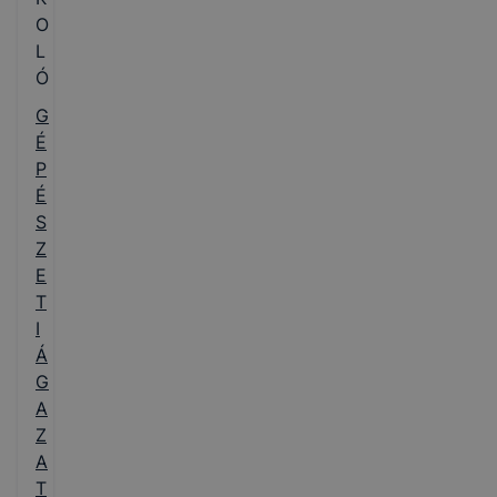
O
L
Ó
G
É
P
É
S
Z
E
T
I
Á
G
A
Z
A
T