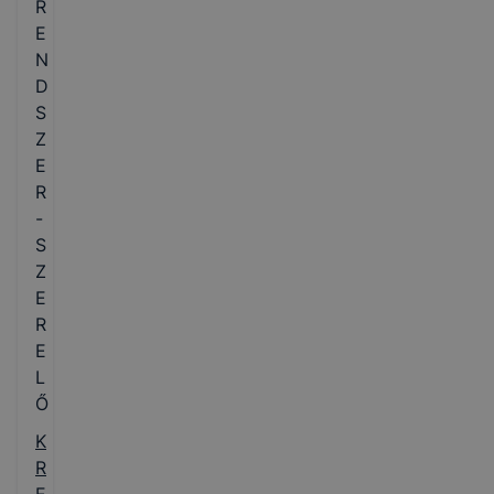
R
E
N
D
S
Z
E
R
-
S
Z
E
R
E
L
Ő
K
R