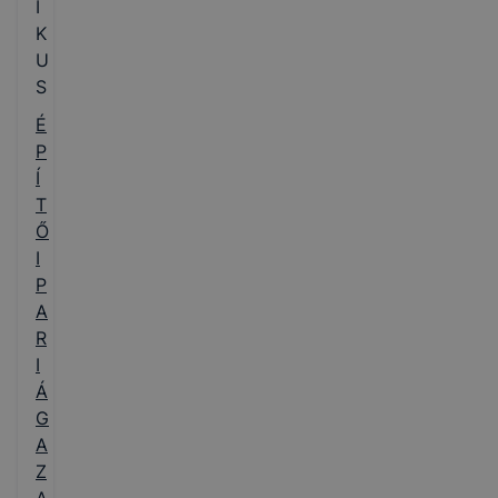
I
K
U
S
É
P
Í
T
Ő
I
P
A
R
I
Á
G
A
Z