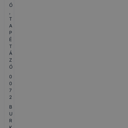
Ó
,
T
A
P
É
T
Á
Z
Ó
0
0
7
2
B
U
R
K