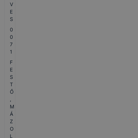
V
E
S
0
0
7
1
F
E
S
T
Ő
,
M
Á
Z
O
L