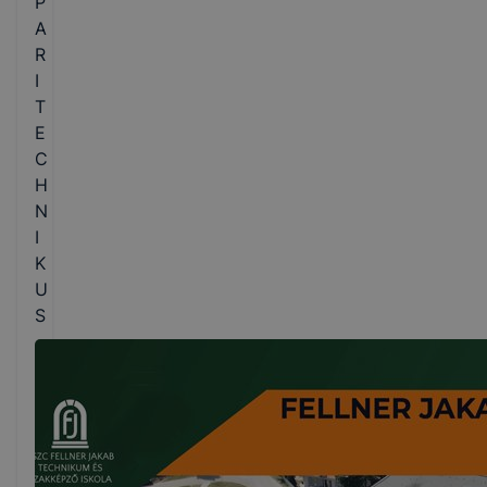
P
A
R
I
T
E
C
H
N
I
K
U
S