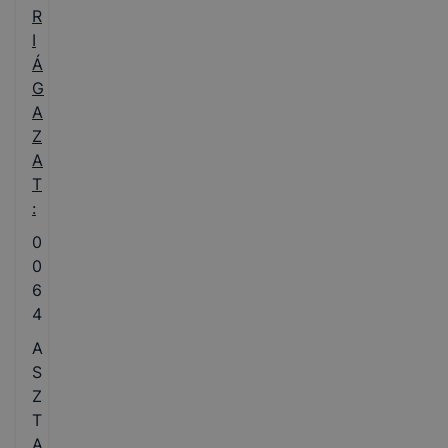
R
I
Á
G
A
Z
A
T
:
0
0
6
4
A
S
Z
T
A