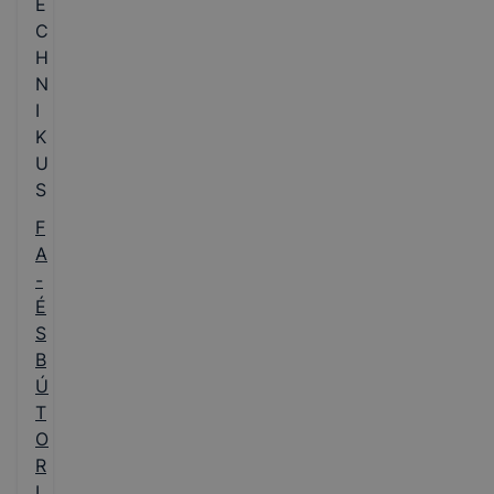
E
C
H
N
I
K
U
S
F
A
-
É
S
B
Ú
T
O
R
I