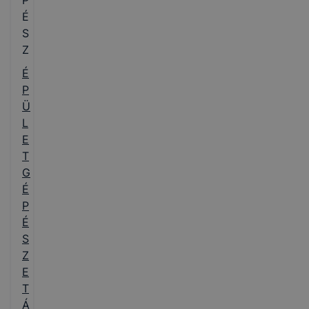
P
É
S
Z
É
P
Ü
L
E
T
G
É
P
É
S
Z
E
T
Á