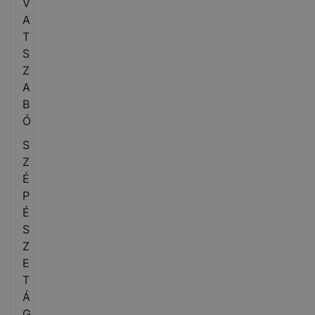
V
A
T
S
Z
A
B
Ó
S
Z
É
P
É
S
Z
E
T
Á
G