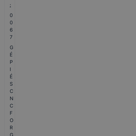
:
0
0
6
7
G
É
P
I
É
S
C
N
C
F
O
R
G