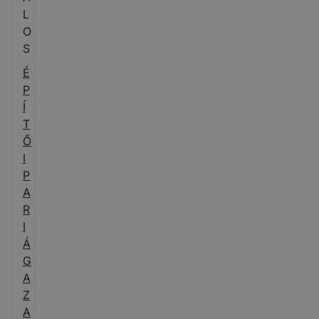
L
O
S
É
P
Í
T
Ő
I
P
A
R
I
Á
G
A
Z
A