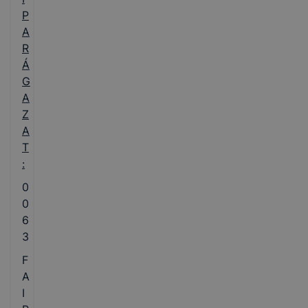
P
A
R
Á
G
A
Z
A
T
:
0
0
6
3
F
A
I