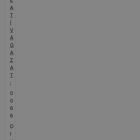
E
A
T
Í
V
Á
G
A
Z
A
T
:
0
0
6
6
D
I