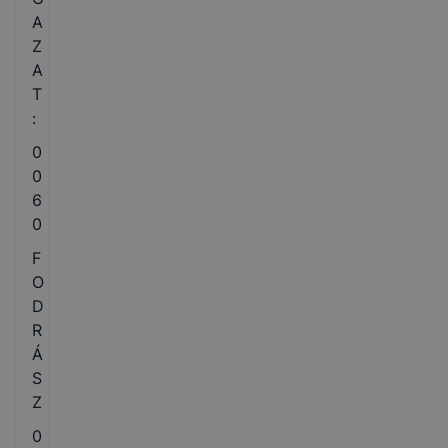
A
Z
A
T
:
0
0
6
0
F
O
D
R
Á
S
Z
0