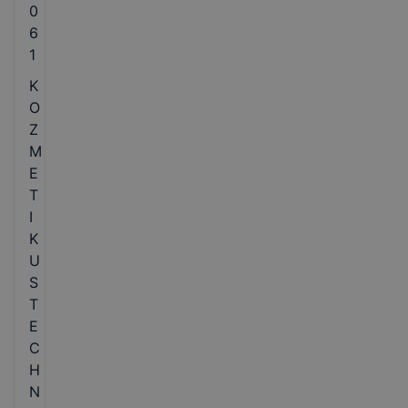
0
6
1
K
O
Z
M
E
T
I
K
U
S
T
E
C
H
N