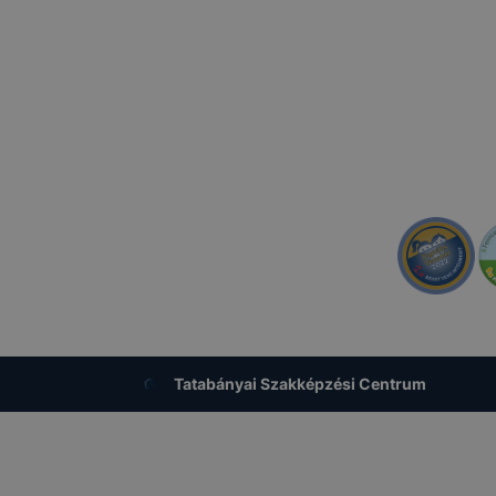
esek honlapunk funkcióinak teljes körű használatára, vagy
 eltérően fog működni böngészőjében.
TSZC #szakma #technikum #szakképzőiskola #szakképzés #továbbtanulás #pályaori
fellner #fellnersuli
Tatabányai Szakképzési Centrum