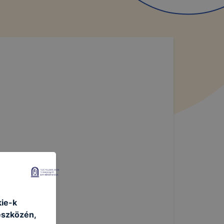
álható.
kie-k
eszközén,