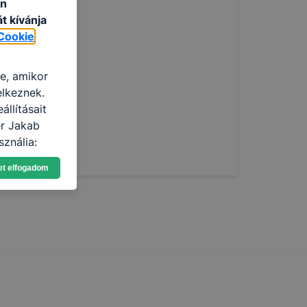
an
t kívánja
Cookie
re, amikor
elkeznek.
llításait
er Jakab
ználja:
pot -annak
et elfogadom
eginkább,
lményt, ha
ti és hogyan
 a cookie-k
t
thatók.
tóságának és
mazásának
 nem