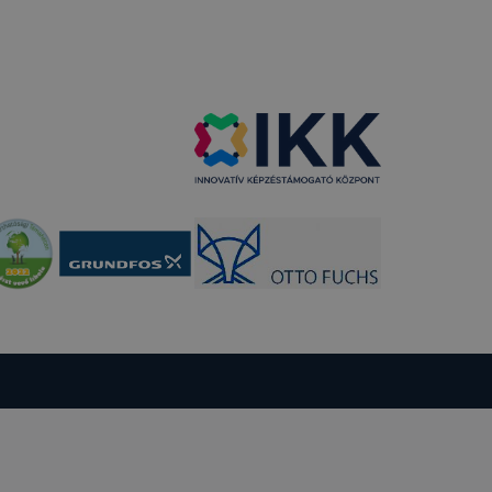
 a honlap a
entáció