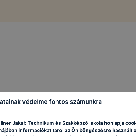
atainak védelme fontos számunkra
04
A keresett oldal nem tal
llner Jakab Technikum és Szakképző Iskola honlapja coo
rmájában információkat tárol az Ön böngészésre használt 
Vissza a főoldalra