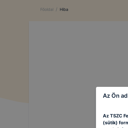
/
Főoldal
Hiba
Az Ön ad
4
Az TSZC Fe
(sütik) fo