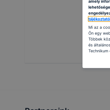
amely info
lehetősége 
engedélyez
tájékoztat
Mi az a coo
Ön egy web
Többek közö
és általáno
Technikum é
információ 
felméréséve
így megtudh
ismét meglá
tudja kika
beállításán
automatikus
Felhívjuk f
folyamatai
megakadályo