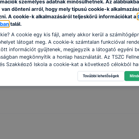
rmációk személyes adatnak minősülhetnek. Az alábbiakb
van dönteni arról, hogy mely típusú cookie-k alkalmazásá
ni. A cookie-k alkalmazásáról teljeskörű információkat a
óban
talál.
kie? A cookie egy kis fájl, amely akkor kerül a számítógép
helyet látogat meg. A cookie-k számtalan funkcióval rend
tt információt gyűjtenek, megjegyzik a látogató egyéni beá
sságban megkönnyítik a honlap használatát. Az TSZC Felln
s Szakképző Iskola a cookie-kat a következő célokból has
gyűjtése azzal kapcsolatban, hogyan használja Ön a honla
További lehetőségek
Mind
l, hogy a honlap melyik részeit látogatja, vagy használja l
atjuk, hogyan biztosítsunk Önnek még jobb felhasználói é
togatja oldalunkat, honlap fejlesztése. Hogyan ellenőrizhe
pcsolni a cookie-kat? Minden modern böngésző engedélyezi
ak a változtatását. A legtöbb böngésző alapértelmezettkén
an elfogadja a cookie-kat, de ezek általában megváltozta
igyelmét, hogy mivel a cookie-k célja honlapunk használha
nak megkönnyítése vagy lehetővé tétele, a cookie-k alkal
zása vagy törlése által előfordulhat, hogy felhasználóink