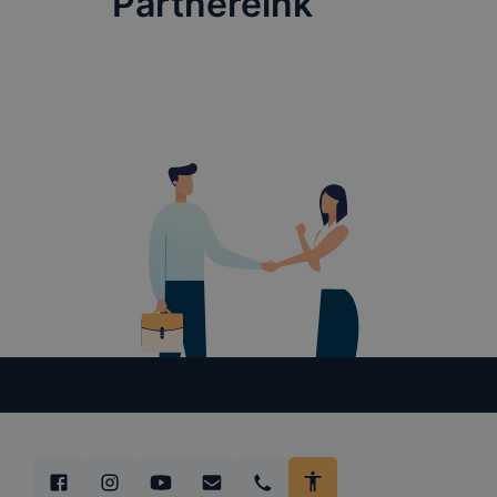
Partnereink
lesznek kép
tervezettől
#TatabányaiSZC #
#pályaválasztás #