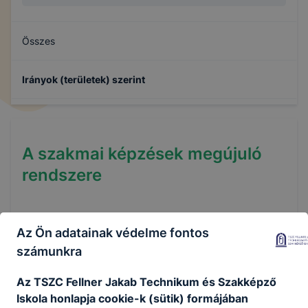
Összes
Irányok (területek) szerint
A szakmai képzések megújuló
rendszere
A megújult szakképzés rendszerében az új
Az Ön adatainak védelme fontos
képzési szerkezet egyik ágát a kizárólag
számunkra
szakképző intézmény által szervezhető szakmai
oktatás keretében elsajátítható szakmák (melyek
Az TSZC Fellner Jakab Technikum és Szakképző
szintje, képzési ideje jogszabályban
Iskola honlapja cookie-k (sütik) formájában