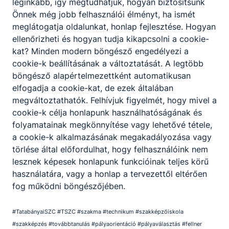
leginkább, így megtudhatjuk, hogyan biztosítsunk
Önnek még jobb felhasználói élményt, ha ismét
A szakképző intézmény szakmai programjában
meglátogatja oldalunkat, honlap fejlesztése. Hogyan
meghatározottak szerint, az intézmény
ellenőrizheti és hogyan tudja kikapcsolni a cookie-
igazgatójának döntése alapján lehetőség van a
kat? Minden modern böngésző engedélyezi a
korábbi tanulmányok, megszerzett ismeretek és
cookie-k beállításának a változtatását. A legtöbb
gyakorlat beszámítására, és ezáltal a képzési idő
böngésző alapértelmezettként automatikusan
rövidítésére.
elfogadja a cookie-kat, de ezek általában
megváltoztathatók. Felhívjuk figyelmét, hogy mivel a
cookie-k célja honlapunk használhatóságának és
folyamatainak megkönnyítése vagy lehetővé tétele,
a cookie-k alkalmazásának megakadályozása vagy
törlése által előfordulhat, hogy felhasználóink nem
lesznek képesek honlapunk funkcióinak teljes körű
Partnereink
használatára, vagy a honlap a tervezettől eltérően
fog működni böngészőjében.
#TatabányaiSZC #TSZC #szakma #technikum #szakképzőiskola
#szakképzés #továbbtanulás #pályaorientáció #pályaválasztás #fellner