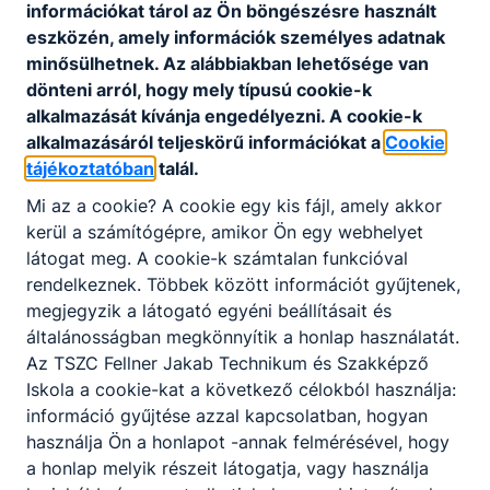
(Szakmajegyzék) rögzítettek), másik halmazát – a
információkat tárol az Ön böngészésre használt
Programkövetelmények alapján, szakképző
eszközén, amely információk személyes adatnak
intézmény és felnőttképző által egyaránt
minősülhetnek. Az alábbiakban lehetősége van
szervezhető, jellemzően rövidebb időtartamú,
dönteni arról, hogy mely típusú cookie-k
valamely szakmára ráépülő vagy egyéb speciális
alkalmazását kívánja engedélyezni. A cookie-k
tartalmú szakmai képzés keretében
alkalmazásáról teljeskörű információkat a
Cookie
megszerezhető – szakképesítések alkotják.
tájékoztatóban
talál.
A szakmai képzés befejezése után a képzésben
Mi az a cookie? A cookie egy kis fájl, amely akkor
részt vevő akkreditált vizsgaközpontban képesítő
kerül a számítógépre, amikor Ön egy webhelyet
vizsgát tehet.
látogat meg. A cookie-k számtalan funkcióval
rendelkeznek. Többek között információt gyűjtenek,
A sikeres képesítő vizsga eredményeként kiállított
megjegyzik a látogató egyéni beállításait és
képesítő bizonyítvány államilag elismert, önálló
általánosságban megkönnyítik a honlap használatát.
végzettségi szintet nem biztosító szakképesítést
Az TSZC Fellner Jakab Technikum és Szakképző
tanúsít.
Iskola a cookie-kat a következő célokból használja:
Ingyenes képzéseinken az első képesítő vizsga
információ gyűjtése azzal kapcsolatban, hogyan
letételéig térítésmentesen tanulhatnak azok, akik
használja Ön a honlapot -annak felmérésével, hogy
még nem rendelkeznek az új szakképzési
a honlap melyik részeit látogatja, vagy használja
rendszerben szerzett szakképesítéssel.