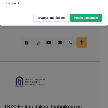
#fellnersuli
További lehetőségek
Mindet elfogadom
TSZC Fellner Jakab Technikum és