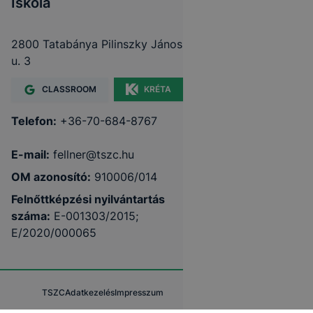
Iskola
2800 Tatabánya Pilinszky János
u. 3
CLASSROOM
KRÉTA
Telefon:
+36-70-684-8767
E-mail:
fellner@tszc.hu
OM azonosító:
910006/014
Felnőttképzési nyilvántartás
száma:
E-001303/2015;
E/2020/000065
TSZC
Adatkezelés
Impresszum