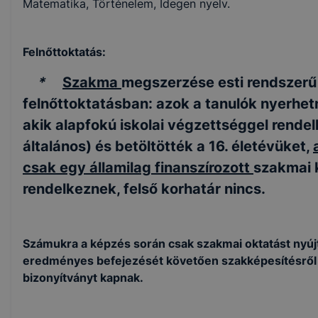
Matematika, Történelem, Idegen nyelv.
Felnőttoktatás:
*
Szakma
megszerzése esti rendszerű
felnőttoktatásban: azok a tanulók nyerhetn
akik alapfokú iskolai végzettséggel rende
általános) és betöltötték a 16. életévüket,
csak egy államilag finanszírozott
szakmai 
rendelkeznek, felső korhatár nincs.
Számukra a képzés során csak szakmai oktatást nyúj
eredményes befejezését követően szakképesítésről
bizonyítványt kapnak.