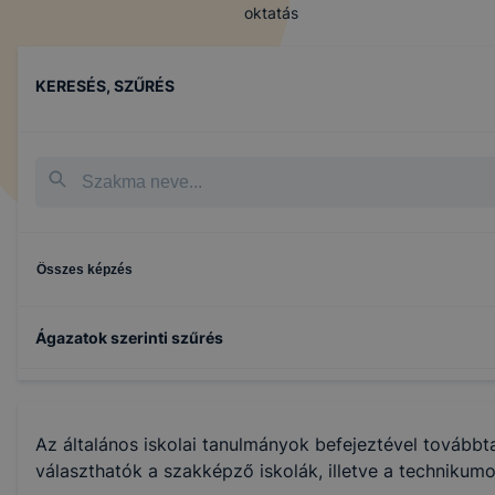
oktatás
KERESÉS, SZŰRÉS
Összes képzés
Ágazatok szerinti szűrés
Építőipar
Az általános iskolai tanulmányok befejeztével továbbt
Fa- és bútoripar
választhatók a szakképző iskolák, illetve a technikumo