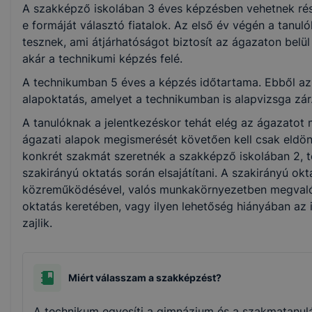
A szakképző iskolában 3 éves képzésben vehetnek rés
Gépészet
e formáját választó fiatalok. Az első év végén a tanul
tesznek, ami átjárhatóságot biztosít az ágazaton belü
akár a technikumi képzés felé.
Kreatív
A technikumban 5 éves a képzés időtartama. Ebből az 
alapoktatás, amelyet a technikumban is alapvizsga zár
Szépészet
A tanulóknak a jelentkezéskor tehát elég az ágazatot 
ágazati alapok megismerését követően kell csak eldön
Épületgépészet
konkrét szakmát szeretnék a szakképző iskolában 2, 
szakirányú oktatás során elsajátítani. A szakirányú ok
közreműködésével, valós munkakörnyezetben megvaló
oktatás keretében, vagy ilyen lehetőség hiányában az
zajlik.
Miért válasszam a szakképzést?
A technikum egyesíti a gimnázium és a szakmatanulá