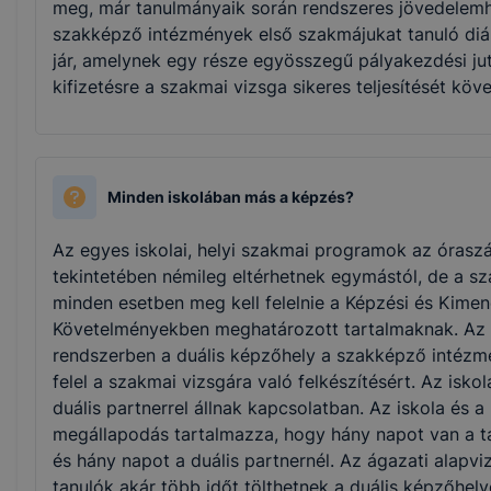
meg, már tanulmányaik során rendszeres jövedelemh
szakképző intézmények első szakmájukat tanuló diák
jár, amelynek egy része egyösszegű pályakezdési jut
kifizetésre a szakmai vizsga sikeres teljesítését köv
Minden iskolában más a képzés?
Az egyes iskolai, helyi szakmai programok az órasz
tekintetében némileg eltérhetnek egymástól, de a s
minden esetben meg kell felelnie a Képzési és Kimen
Követelményekben meghatározott tartalmaknak. Az 
rendszerben a duális képzőhely a szakképző intéz
felel a szakmai vizsgára való felkészítésért. Az isk
duális partnerrel állnak kapcsolatban. Az iskola és a
megállapodás tartalmazza, hogy hány napot van a t
és hány napot a duális partnernél. Az ágazati alapv
tanulók akár több időt tölthetnek a duális képzőhely