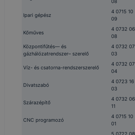
08
4 0715 10
Ipari gépész
09
4 0732 06
Kőműves
08
Központifűtés— és
4 0732 07
gázhálózatrendszer– szerelő
03
4 0732 07
Víz- és csatorna-rendszerszerelő
04
4 0723 16
Divatszabó
03
4 0732 06
Szárazépítő
11
4 0715 10
CNC programozó
01
5 0722 08