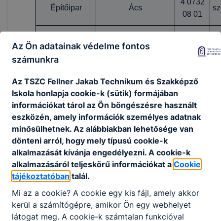
4 0732
Építőipar
Ács
sz
08 01
Központifűtés- és
4 0732
Az Ön adatainak védelme fontos
Épületgépészet
gázhálózatrendszer–
sz
07 03
számunkra
szerelő
Az TSZC Fellner Jakab Technikum és Szakképző
4 0732
Építőipar
Burkoló
sz
Iskola honlapja cookie-k (sütik) formájában
06 03
információkat tárol az Ön böngészésre használt
eszközén, amely információk személyes adatnak
minősülhetnek. Az alábbiakban lehetősége van
Minden diák 9. évfolyamtól egységes szakképzési ösztö
dönteni arról, hogy mely típusú cookie-k
alkalmazását kívánja engedélyezni. A cookie-k
alkalmazásáról teljeskörű információkat a
Cookie
tájékoztatóban
talál.
Technikum
Mi az a cookie? A cookie egy kis fájl, amely akkor
kerül a számítógépre, amikor Ön egy webhelyet
A
technikusképzés 5 éves
.
látogat meg. A cookie-k számtalan funkcióval