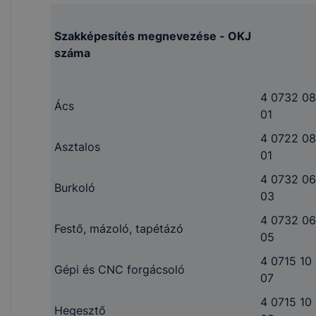
Szakképesítés megnevezése - OKJ
száma
4 0732 08
Ács
01
4 0722 08
Asztalos
01
4 0732 06
Burkoló
03
4 0732 06
Festő, mázoló, tapétázó
05
4 0715 10
Gépi és CNC forgácsoló
07
4 0715 10
Hegesztő