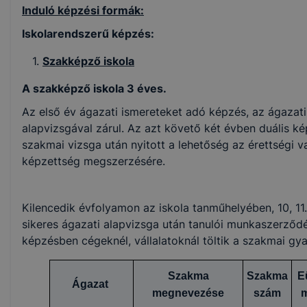
Induló képzési formák:
Iskolarendszerű képzés:
Szakképző iskola
A szakképző iskola 3 éves.
Az első év ágazati ismereteket adó képzés, az ágazat
alapvizsgával zárul. Az azt követő két évben duális kép
szakmai vizsga után nyitott a lehetőség az érettségi v
képzettség megszerzésére.
Kilencedik évfolyamon az iskola tanműhelyében, 10, 11
sikeres ágazati alapvizsga után tanulói munkaszerződé
képzésben cégeknél, vállalatoknál töltik a szakmai gya
Szakma
Szakma
Eü
Ágazat
megnevezése
szám