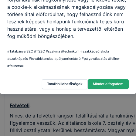
Szépészet
Fodrász
szükség
01
a cookie-k alkalmazásának megakadályozása vagy
törlése által előfordulhat, hogy felhasználóink nem
Kozmetikus
5 1012 21
lesznek képesek honlapunk funkcióinak teljes körű
Szépészet
szükség
technikus
03
használatára, vagy a honlap a tervezettől eltérően
fog működni böngészőjében.
Magasépítő
5 0732 06
Építőipar
szükség
technikus
09
#TatabányaiSZC #TSZC #szakma #technikum #szakképzőiskola
#szakképzés #továbbtanulás #pályaorientáció #pályaválasztás #fellner
Fa- és
Faipari
5 0722 08
szükség
#fellnersuli
bútoripar
technikus
02
További lehetőségek
Mindet elfogadom
Felvételi
:
Nincs, de a felvételi rangsor felállításánál a tanulmán
figyelembe vesszük. Az általános iskola 7. osztály év v
félévi osztályzatai kerülnek beszámításra: Magyar nye