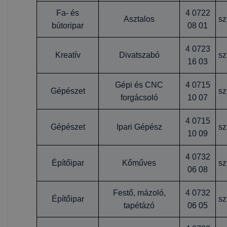
Fa- és
4 0722
Asztalos
sz
bútoripar
08 01
4 0723
Kreatív
Divatszabó
sz
16 03
Gépi és CNC
4 0715
Gépészet
sz
forgácsoló
10 07
4 0715
Gépészet
Ipari Gépész
sz
10 09
4 0732
Építőipar
Kőműves
sz
06 08
Festő, mázoló,
4 0732
Építőipar
sz
tapétázó
06 05