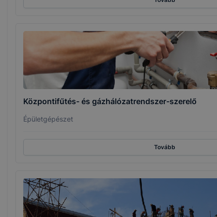
Központifűtés- és gázhálózatrendszer-szerelő
Épületgépészet
Tovább