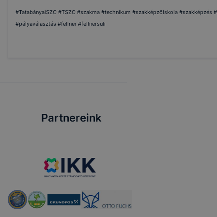
#TatabányaiSZC #TSZC #szakma #technikum #szakképzőiskola #szakképzés #tova
#pályaválasztás #fellner #fellnersuli
Partnereink