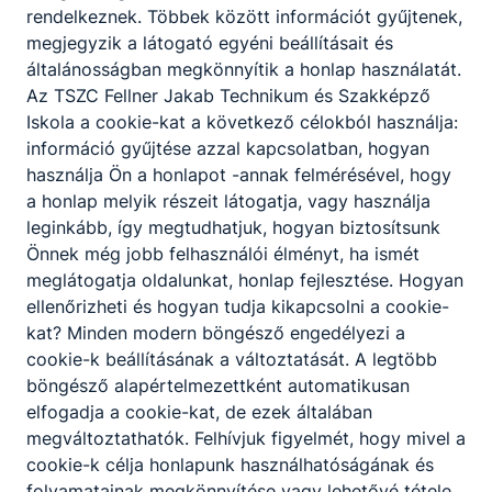
rendelkeznek. Többek között információt gyűjtenek,
Az első két év ágazati ismereteket adó képzése után 
megjegyzik a látogató egyéni beállításait és
duális képzés folyik. A szakképzési munkaszerződés a
általánosságban megkönnyítik a honlap használatát.
jövedelemhez juttatja a tanulót az ágazati alapvizsga l
Az TSZC Fellner Jakab Technikum és Szakképző
kötelező közismereti tárgyból tesznek érettségit a diá
Iskola a cookie-kat a következő célokból használja:
szakképesítés szakmai vizsgája lesz egyben az ötödik é
információ gyűjtése azzal kapcsolatban, hogyan
13. év végi sikeres vizsga után két végzettséget igazo
használja Ön a honlapot -annak felmérésével, hogy
érettségi bizonyítványt, és a technikusi végzettséget i
a honlap melyik részeit látogatja, vagy használja
leginkább, így megtudhatjuk, hogyan biztosítsunk
Minden iskolatípusban kötelező nyelvoktatás van, ahol
Önnek még jobb felhasználói élményt, ha ismét
közül lehet választani:
meglátogatja oldalunkat, honlap fejlesztése. Hogyan
ellenőrizheti és hogyan tudja kikapcsolni a cookie-
Angol
kat? Minden modern böngésző engedélyezi a
Német
cookie-k beállításának a változtatását. A legtöbb
böngésző alapértelmezettként automatikusan
Szakma
Szakma
Eü. Alka
elfogadja a cookie-kat, de ezek általában
Ágazat
megnevezése
szám
massá
megváltoztathatók. Felhívjuk figyelmét, hogy mivel a
cookie-k célja honlapunk használhatóságának és
5 1012 21
folyamatainak megkönnyítése vagy lehetővé tétele,