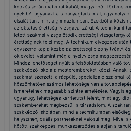
képzés során matematikából, magyarból, történelem
nyelvből ugyanazt a tananyagtartalmat, ugyanolyan
elsajátítani, mint a gimnáziumban. Ezekből a közism
az oktatás érettségi vizsgával zárul. A technikumi 
letett szakmai vizsga ötödik érettségi vizsgatárgyké
érettséginek felel meg. A technikum elvégzése után 
egyszerre kapja kézbe az érettségi bizonyítványt és 
oklevelet, valamint még a nyelvvizsga megszerzésére
Mindez lehetőséget nyújt a felsőoktatásban való tov
szakképző iskola a mesterembereket képzi. Annak, a
szakmát szerzett, a ráépülő, specializáló szakmai 
köszönhetően számos lehetősége van a továbblépés
ismereteinek magasabb szintre emelésére. Vagyis e
ugyanúgy lehetséges karrierutat jelent, mint egy dip
szakembereket megbecsüli a társadalom. A szakirán
szakképző iskolában, mind a technikumban elsődlege
helyszínen, duális partnereknél valósul meg. Mivel a 
kötött szakképzési munkaszerződés alapján a tanuló