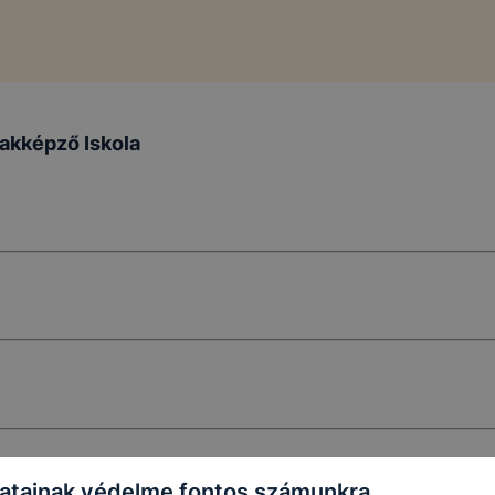
akképző Iskola
atainak védelme fontos számunkra