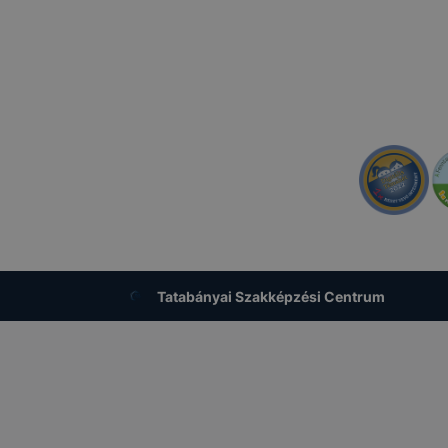
ak a változtatását. A legtöbb böngésző alapértelmezettkén
an elfogadja a cookie-kat, de ezek általában megváltozta
igyelmét, hogy mivel a cookie-k célja honlapunk használha
nak megkönnyítése vagy lehetővé tétele, a cookie-k alkal
zása vagy törlése által előfordulhat, hogy felhasználóink
esek honlapunk funkcióinak teljes körű használatára, vagy
 eltérően fog működni böngészőjében.
TSZC #szakma #technikum #szakképzőiskola #szakképzés #továbbtanulás #pályaori
fellner #fellnersuli
Tatabányai Szakképzési Centrum