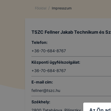
/
Főoldal
Impresszum
TSZC Fellner Jakab Technikum és Sz
Telefon:
+36-70-684-8767
Központi ügyfélszolgálat:
+36-70-684-8767
E-mail cím:
fellner@tszc.hu
Székhely:
Az Ön ad
2800 Tatabánya, Pilinszky János u. 3