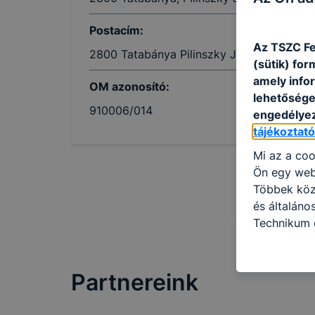
Postacím:
Az TSZC Fe
2800 Tatabánya Pilinszky János u. 3
(sütik) fo
amely info
OM azonosító:
lehetősége 
910006/014
engedélyez
tájékoztat
Mi az a coo
Ön egy web
Többek közö
és általáno
Technikum é
információ 
felméréséve
így megtudh
Partnereink
ismét meglá
tudja kika