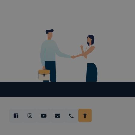
beállításán
automatikus
Felhívjuk f
folyamatai
megakadályo
lesznek kép
tervezettől
#TatabányaiSZC #
#pályaválasztás #