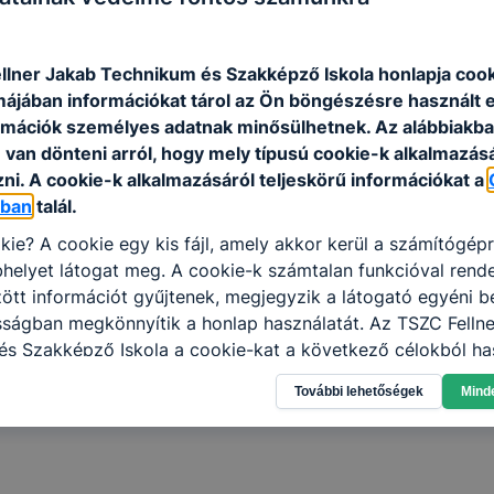
llner Jakab Technikum és Szakképző Iskola honlapja coo
rmájában információkat tárol az Ön böngészésre használt 
rmációk személyes adatnak minősülhetnek. Az alábbiakb
van dönteni arról, hogy mely típusú cookie-k alkalmazásá
ni. A cookie-k alkalmazásáról teljeskörű információkat a
óban
talál.
kie? A cookie egy kis fájl, amely akkor kerül a számítógép
helyet látogat meg. A cookie-k számtalan funkcióval rend
tt információt gyűjtenek, megjegyzik a látogató egyéni beá
sságban megkönnyítik a honlap használatát. Az TSZC Felln
s Szakképző Iskola a cookie-kat a következő célokból has
gyűjtése azzal kapcsolatban, hogyan használja Ön a honla
További lehetőségek
Mind
l, hogy a honlap melyik részeit látogatja, vagy használja l
atjuk, hogyan biztosítsunk Önnek még jobb felhasználói é
togatja oldalunkat, honlap fejlesztése. Hogyan ellenőrizhe
pcsolni a cookie-kat? Minden modern böngésző engedélyezi