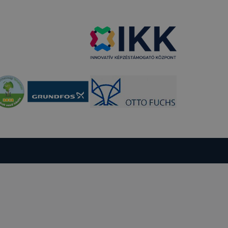
t
thatók.
tóságának és
mazásának
 nem
 a honlap a
entáció