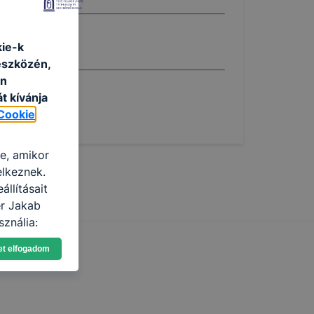
kie-k
eszközén,
an
t kívánja
Cookie
re, amikor
elkeznek.
llításait
er Jakab
ználja:
pot -annak
et elfogadom
eginkább,
lményt, ha
ti és hogyan
 a cookie-k