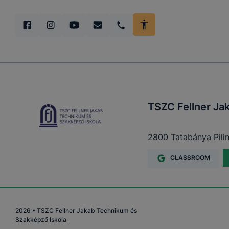
#TatabányaiSZC #
#pályaválasztás #
TSZC Fellner Ja
2800 Tatabánya Pilin
CLASSROOM
2026
•
TSZC Fellner Jakab Technikum és
Szakképző Iskola