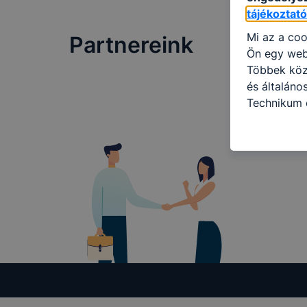
tájékoztat
Mi az a coo
Partnereink
Ön egy web
Többek közö
és általáno
Technikum é
információ 
felméréséve
így megtudh
ismét meglá
tudja kika
beállításán
automatikus
Felhívjuk f
folyamatai
megakadályo
lesznek kép
tervezettől