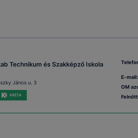
TSZC #szakma #technikum #szakképzőiskola #szakképzés #továbbtanulás #pályaori
fellner #fellnersuli
Telefo
kab Technikum és Szakképző Iskola
E-mail:
szky János u. 3
OM azo
KRÉTA
Felnőt