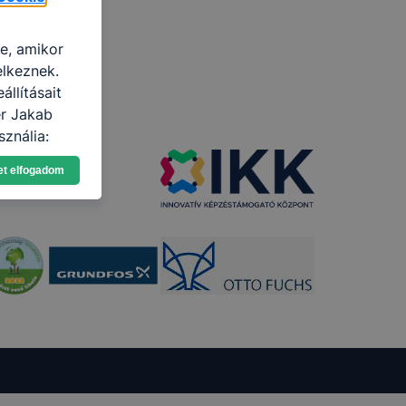
re, amikor
elkeznek.
llításait
er Jakab
ználja:
pot -annak
et elfogadom
eginkább,
lményt, ha
ti és hogyan
 a cookie-k
t
thatók.
tóságának és
mazásának
 nem
 a honlap a