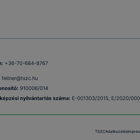
entáció
n:
+36-70-684-8767
fellner@tszc.hu
nosító:
910006/014
tképzési nyilvántartás száma:
E-001303/2015; E/2020/00
TSZC
Adatkezelés
Impre