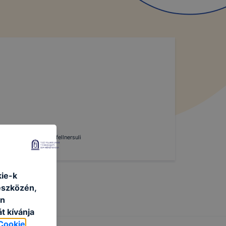
választás #fellner #fellnersuli
kie-k
eszközén,
an
t kívánja
Cookie