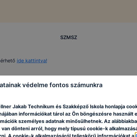
SZMSZ
lérhető
ide kattintva!
technikum #szakképzőiskola #szakképzés #továbbtanulás #pályaorientáció #pálya
atainak védelme fontos számunkra
llner Jakab Technikum és Szakképző Iskola honlapja coo
rmájában információkat tárol az Ön böngészésre használt 
rmációk személyes adatnak minősülhetnek. Az alábbiakb
van dönteni arról, hogy mely típusú cookie-k alkalmazásá
ni. A cookie-k alkalmazásáról teljeskörű információkat a