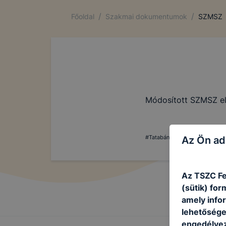
/
/
Főoldal
Szakmai dokumentumok
SZMSZ
Módosított SZMSZ e
#TatabányaiSZC #TSZC #szakma #
Az Ön ad
Az TSZC Fe
(sütik) fo
amely info
lehetősége 
engedélyez