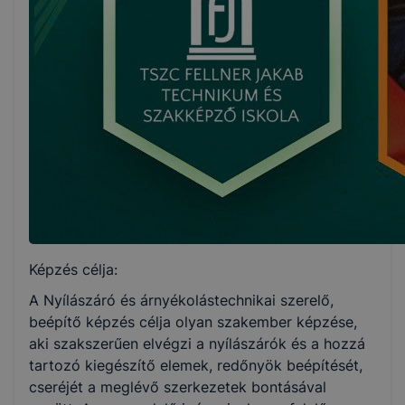
Képzés célja:
A Nyílászáró és árnyékolástechnikai szerelő,
beépítő képzés célja olyan szakember képzése,
aki szakszerűen elvégzi a nyílászárók és a hozzá
tartozó kiegészítő elemek, redőnyök beépítését,
cseréjét a meglévő szerkezetek bontásával