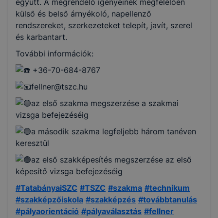
együtt. A megrendelő igényeinek megfelelően
külső és belső árnyékoló, napellenző
rendszereket, szerkezeteket telepít, javít, szerel
és karbantart.
További információk:
+36-70-684-8767
fellner@tszc.hu
az első szakma megszerzése a szakmai
vizsga befejezéséig
a második szakma legfeljebb három tanéven
keresztül
az első szakképesítés megszerzése az első
képesítő vizsga befejezéséig
#TatabányaiSZC
#TSZC
#szakma
#technikum
#szakképzőiskola
#szakképzés
#továbbtanulás
#pályaorientáció
#pályaválasztás
#fellner