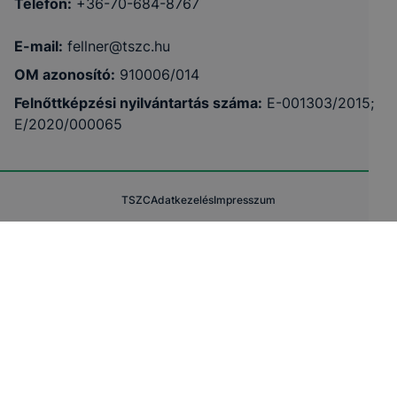
Telefon:
+36-70-684-8767
E-mail:
fellner@tszc.hu
OM azonosító:
910006/014
Felnőttképzési nyilvántartás száma:
E-001303/2015;
E/2020/000065
TSZC
Adatkezelés
Impresszum