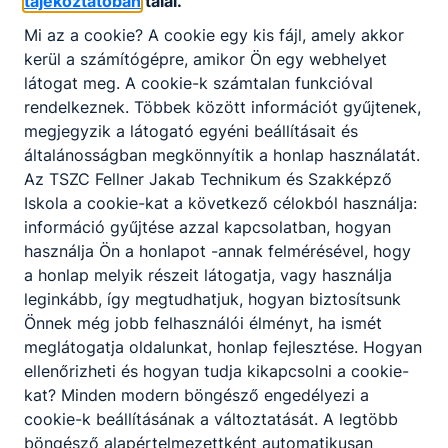
tájékoztatóban
talál.
Mi az a cookie? A cookie egy kis fájl, amely akkor
kerül a számítógépre, amikor Ön egy webhelyet
látogat meg. A cookie-k számtalan funkcióval
rendelkeznek. Többek között információt gyűjtenek,
megjegyzik a látogató egyéni beállításait és
általánosságban megkönnyítik a honlap használatát.
Az TSZC Fellner Jakab Technikum és Szakképző
Iskola a cookie-kat a következő célokból használja:
információ gyűjtése azzal kapcsolatban, hogyan
használja Ön a honlapot -annak felmérésével, hogy
a honlap melyik részeit látogatja, vagy használja
leginkább, így megtudhatjuk, hogyan biztosítsunk
Önnek még jobb felhasználói élményt, ha ismét
meglátogatja oldalunkat, honlap fejlesztése. Hogyan
ellenőrizheti és hogyan tudja kikapcsolni a cookie-
kat? Minden modern böngésző engedélyezi a
cookie-k beállításának a változtatását. A legtöbb
böngésző alapértelmezettként automatikusan