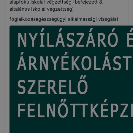
alapfokú iskolai végzettség (befejezett 8.
általános iskolai végzettség)
foglalkozásegészségügyi alkalmassági vizsgálat