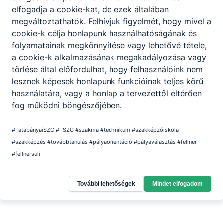
elfogadja a cookie-kat, de ezek általában
megváltoztathatók. Felhívjuk figyelmét, hogy mivel a
cookie-k célja honlapunk használhatóságának és
folyamatainak megkönnyítése vagy lehetővé tétele,
a cookie-k alkalmazásának megakadályozása vagy
törlése által előfordulhat, hogy felhasználóink nem
lesznek képesek honlapunk funkcióinak teljes körű
használatára, vagy a honlap a tervezettől eltérően
fog működni böngészőjében.
#TatabányaiSZC #TSZC #szakma #technikum #szakképzőiskola
#szakképzés #továbbtanulás #pályaorientáció #pályaválasztás #fellner
#fellnersuli
További lehetőségek
Mindet elfogadom