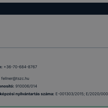
n:
+36-70-684-8767
fellner@tszc.hu
nosító:
910006/014
tképzési nyilvántartás száma:
E-001303/2015; E/2020/00