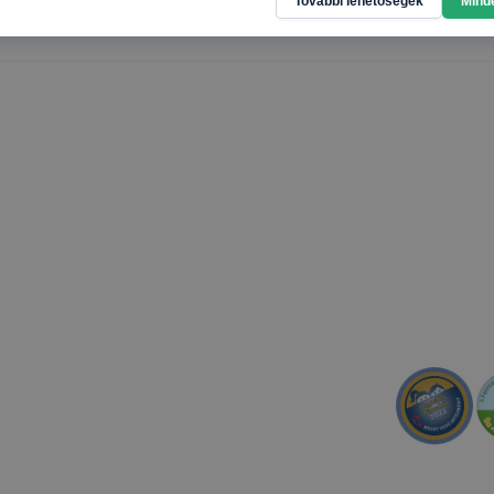
További lehetőségek
Mind
l, hogy a honlap melyik részeit látogatja, vagy használja l
atjuk, hogyan biztosítsunk Önnek még jobb felhasználói é
togatja oldalunkat, honlap fejlesztése. Hogyan ellenőrizhe
pcsolni a cookie-kat? Minden modern böngésző engedélyezi
ak a változtatását. A legtöbb böngésző alapértelmezettkén
an elfogadja a cookie-kat, de ezek általában megváltozta
igyelmét, hogy mivel a cookie-k célja honlapunk használha
nak megkönnyítése vagy lehetővé tétele, a cookie-k alkal
zása vagy törlése által előfordulhat, hogy felhasználóink
esek honlapunk funkcióinak teljes körű használatára, vagy
 eltérően fog működni böngészőjében.
TSZC #szakma #technikum #szakképzőiskola #szakképzés #továbbtanulás #pályaori
fellner #fellnersuli