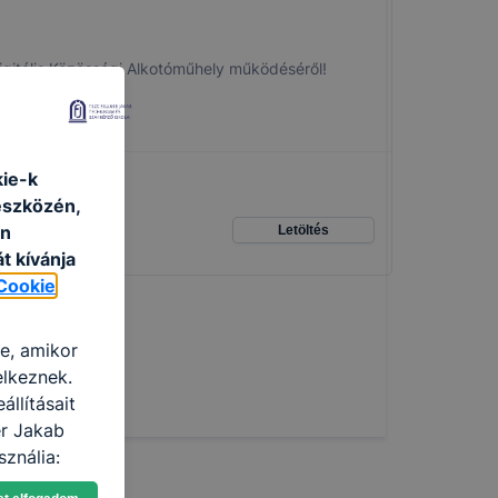
igitális Közösségi Alkotóműhely működéséről!
kie-k
eszközén,
an
Letöltés
t kívánja
Cookie
re, amikor
elkeznek.
llításait
er Jakab
ználja:
pot -annak