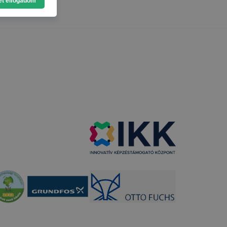
et elfogadom
eginkább,
lményt, ha
ti és hogyan
 a cookie-k
t
thatók.
tóságának és
mazásának
 nem
 a honlap a
entáció