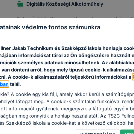
Digitális Közösségi Alkotóműhely
Kedves Érdeklődő! Ezen az oldalon tud meg részleteket a D
atainak védelme fontos számunkra
Bővebben a projektről
llner Jakab Technikum és Szakképző Iskola honlapja coo
Csatolt fájlok
rmájában információkat tárol az Ön böngészésre használt 
DKA.docx
rmációk személyes adatnak minősülhetnek. Az alábbiakb
van dönteni arról, hogy mely típusú cookie-k alkalmazásá
ni. A cookie-k alkalmazásáról teljeskörű információkat a
óban
talál.
kie? A cookie egy kis fájl, amely akkor kerül a számítógép
1
helyet látogat meg. A cookie-k számtalan funkcióval rend
tt információt gyűjtenek, megjegyzik a látogató egyéni beá
sságban megkönnyítik a honlap használatát. Az TSZC Felln
s Szakképző Iskola a cookie-kat a következő célokból has
gyűjtése azzal kapcsolatban, hogyan használja Ön a honla