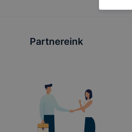
felméréséve
így megtudh
ismét meglá
tudja kika
beállításán
automatikus
Partnereink
Felhívjuk f
folyamatai
megakadályo
lesznek kép
tervezettől
#TatabányaiSZC #
#pályaválasztás #