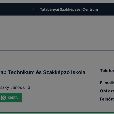
Tatabányai Szakképzési Centrum
Telefo
kab Technikum és Szakképző Iskola
E-mail:
szky János u. 3
OM azo
KRÉTA
Felnőt