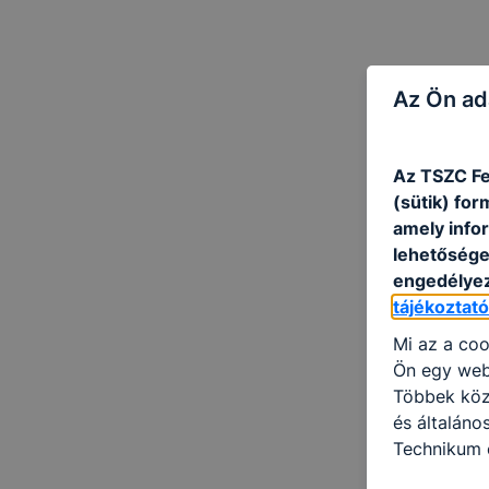
Az Ön ad
Az TSZC Fe
(sütik) fo
amely info
lehetősége 
engedélyez
tájékoztat
Mi az a coo
Ön egy web
Többek közö
és általáno
Technikum é
információ 