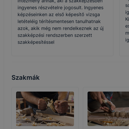
intézmény annak, aki a szakképzésben
s
ingyenes részvételre jogosult. Ingyenes
i
képzéseinken az első képesítő vizsga
K
letételéig térítésmentesen tanulhatnak
e
azok, akik még nem rendelkeznek az új
m
szakképzési rendszerben szerzett
i
szakképesítéssel
Szakmák