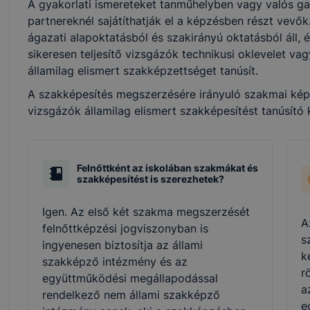
A gyakorlati ismereteket tanműhelyben vagy valós ga
partnereknél sajátíthatják el a képzésben részt vevő
ágazati alapoktatásból és szakirányú oktatásból áll, 
sikeresen teljesítő vizsgázók technikusi oklevelet v
államilag elismert szakképzettséget tanúsít.
A szakképesítés megszerzésére irányuló szakmai képzé
vizsgázók államilag elismert szakképesítést tanúsító
Felnőttként az iskolában szakmákat és
szakképesítést is szerezhetek?
Igen. Az első két szakma megszerzését
A
felnőttképzési jogviszonyban is
s
ingyenesen biztosítja az állami
k
szakképző intézmény és az
r
együttműködési megállapodással
a
rendelkező nem állami szakképző
e