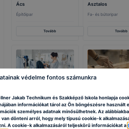
Ács
Asztalos
Építőipar
Fa- és bútoripar
Tovább
Tovább
atainak védelme fontos számunkra
Divatszabó
Faipari technikus
llner Jakab Technikum és Szakképző Iskola honlapja coo
Kreatív
Fa- és bútoripar
rmájában információkat tárol az Ön böngészésre használt 
rmációk személyes adatnak minősülhetnek. Az alábbiakb
van dönteni arról, hogy mely típusú cookie-k alkalmazásá
Tovább
Tovább
ni. A cookie-k alkalmazásáról teljeskörű információkat a