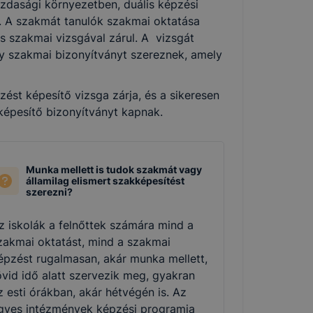
zdasági környezetben, duális képzési
k. A szakmát tanulók szakmai oktatása
és szakmai vizsgával zárul. A vizsgát
agy szakmai bizonyítványt szereznek, amely
st képesítő vizsga zárja, és a sikeresen
 képesítő bizonyítványt kapnak.
Munka mellett is tudok szakmát vagy
államilag elismert szakképesítést
szerezni?
z iskolák a felnőttek számára mind a
zakmai oktatást, mind a szakmai
épzést rugalmasan, akár munka mellett,
övid idő alatt szervezik meg, gyakran
z esti órákban, akár hétvégén is. Az
gyes intézmények képzési programja