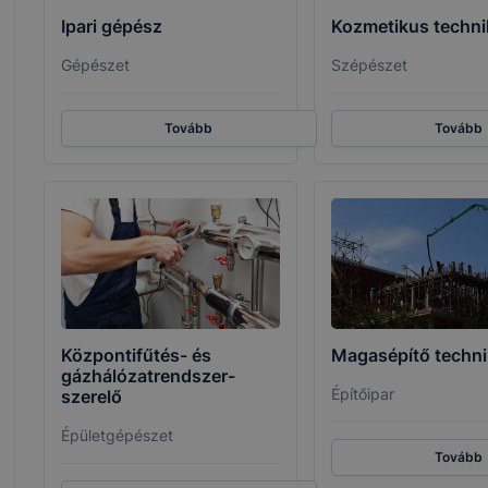
Ipari gépész
Kozmetikus techn
TSZC #szakma #technikum #szakképzőiskola #szakképzés #továbbtanulás #pályaori
fellner #fellnersuli
Gépészet
Szépészet
Tovább
Tovább
Központifűtés- és
Magasépítő techn
gázhálózatrendszer-
Építőipar
szerelő
Épületgépészet
Tovább