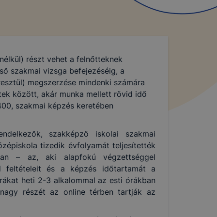
nélkül) részt vehet a felnőtteknek
ső szakmai vizsga befejezéséig, a
resztül) megszerzése mindenki számára
ek között, akár munka mellett rövid idő
t 400, szakmai képzés keretében
endelkezők, szakképző iskolai szakmai
épiskola tizedik évfolyamát teljesítették
yban – az, aki alapfokú végzettséggel
 feltételeit és a képzés időtartamát a
ákat heti 2-3 alkalommal az esti órákban
nagy részét az online térben tartják az