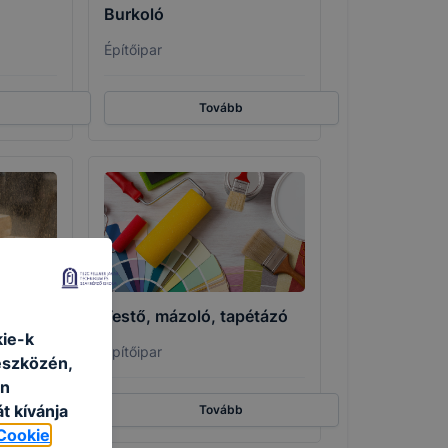
Burkoló
Építőipar
Tovább
Festő, mázoló, tapétázó
kie-k
Építőipar
eszközén,
an
t kívánja
Tovább
Cookie