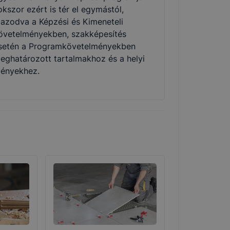
okszor ezért is tér el egymástól,
gazodva a Képzési és Kimeneteli
övetelményekben, szakképesítés
setén a Programkövetelményekben
eghatározott tartalmakhoz és a helyi
gényekhez.