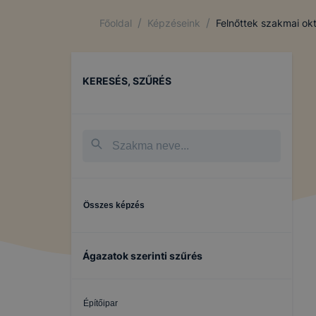
/
/
Főoldal
Képzéseink
Felnőttek szakmai ok
KERESÉS, SZŰRÉS
Összes képzés
Ágazatok szerinti szűrés
Építőipar