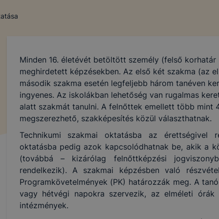
tatása
Minden 16. életévét betöltött személy (felső korhatár 
meghirdetett képzésekben. Az első két szakma (az el
második szakma esetén legfeljebb három tanéven ke
ingyenes. Az iskolákban lehetőség van rugalmas keret
alatt szakmát tanulni. A felnőttek emellett több min
megszerezhető, szakképesítés közül választhatnak.
Technikumi szakmai oktatásba az érettségivel r
oktatásba pedig azok kapcsolódhatnak be, akik a köz
(továbbá – kizárólag felnőttképzési jogviszon
rendelkezik). A szakmai képzésben való részvétel
Programkövetelmények (PK) határozzák meg. A tanór
vagy hétvégi napokra szervezik, az elméleti órák 
intézmények.