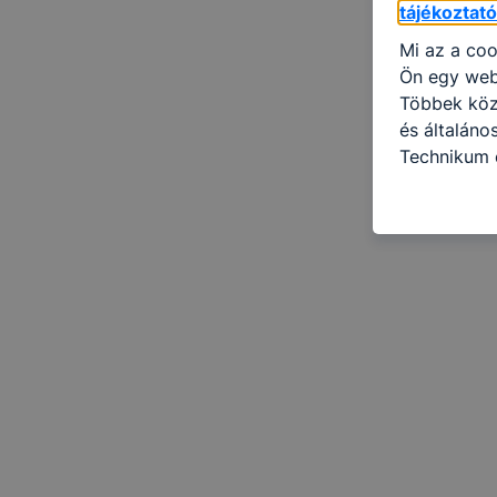
tájékoztat
Mi az a coo
Ön egy web
Többek közö
és általáno
Technikum é
információ 
felméréséve
így megtudh
ismét meglá
tudja kika
beállításán
automatikus
Felhívjuk f
folyamatai
megakadályo
lesznek kép
tervezettől