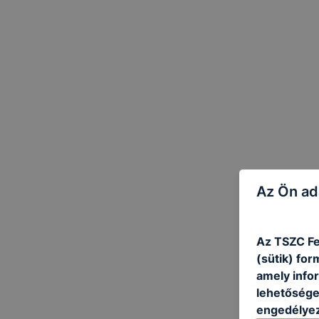
Az Ön ad
Az TSZC Fe
(sütik) fo
amely info
lehetősége 
engedélyez